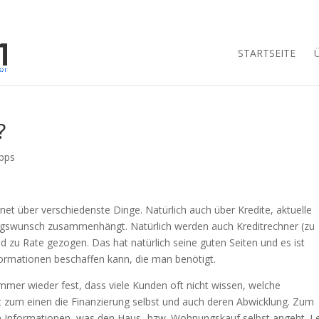
STARTSEITE
?
ipps
t über verschiedenste Dinge. Natürlich auch über Kredite, aktuelle
ungswunsch zusammenhängt. Natürlich werden auch Kreditrechner (zu
 zu Rate gezogen. Das hat natürlich seine guten Seiten und es ist
formationen beschaffen kann, die man benötigt.
mmer wieder fest, dass viele Kunden oft nicht wissen, welche
ft zum einen die Finanzierung selbst und auch deren Abwicklung. Zum
en Informationen, was den Haus- bzw. Wohnungskauf selbst angeht. L