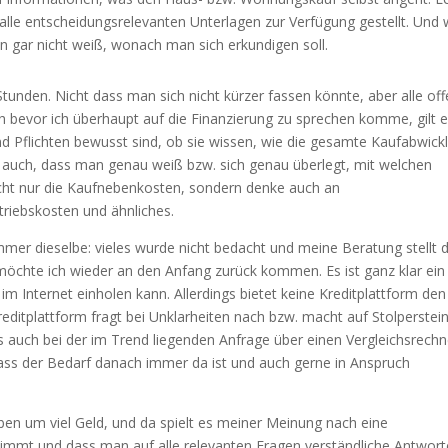
lle entscheidungsrelevanten Unterlagen zur Verfügung gestellt. Und 
 gar nicht weiß, wonach man sich erkundigen soll.
Stunden. Nicht dass man sich nicht kürzer fassen könnte, aber alle of
 bevor ich überhaupt auf die Finanzierung zu sprechen komme, gilt e
und Pflichten bewusst sind, ob sie wissen, wie die gesamte Kaufabwick
ich auch, dass man genau weiß bzw. sich genau überlegt, mit welchen
nicht nur die Kaufnebenkosten, sondern denke auch an
iebskosten und ähnliches.
mer dieselbe: vieles wurde nicht bedacht und meine Beratung stellt 
 möchte ich wieder an den Anfang zurück kommen. Es ist ganz klar ein
m Internet einholen kann. Allerdings bietet keine Kreditplattform den
reditplattform fragt bei Unklarheiten nach bzw. macht auf Stolperstei
auch bei der im Trend liegenden Anfrage über einen Vergleichsrechn
 dass der Bedarf danach immer da ist und auch gerne in Anspruch
ben um viel Geld, und da spielt es meiner Meinung nach eine
stimmt und dass man auf alle relevanten Fragen verständliche Antwor