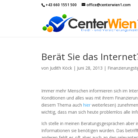
+43 660 1551 500
office@centerwien1.com
Berät Sie das Internet
von
Judith Köck
|
Juni 28, 2013
|
Finanzierungst
Immer mehr Menschen informieren sich im Interne
Konditionen und alles was mit ihrem Finanzier
diesem Thema auch
hier
weiterlesen) zunehmend
wichtig, dass man sich heute problemlos alle In
Ich stelle in meinen Beratungsgesprächen aber i
Informationen sie benötigen würden. Das betrif
anderen fehlt es oft aber auch an den relevant