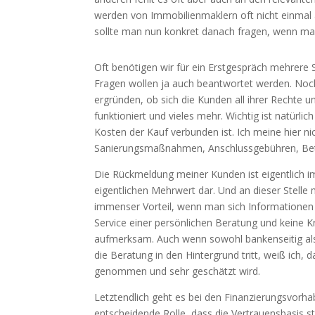
werden von Immobilienmaklern oft nicht einmal a
sollte man nun konkret danach fragen, wenn man
Oft benötigen wir für ein Erstgespräch mehrere 
Fragen wollen ja auch beantwortet werden. Noch
ergründen, ob sich die Kunden all ihrer Rechte 
funktioniert und vieles mehr. Wichtig ist natürl
Kosten der Kauf verbunden ist. Ich meine hier 
Sanierungsmaßnahmen, Anschlussgebühren, Betr
Die Rückmeldung meiner Kunden ist eigentlich im
eigentlichen Mehrwert dar. Und an dieser Stelle
immenser Vorteil, wenn man sich Informationen i
Service einer persönlichen Beratung und keine K
aufmerksam. Auch wenn sowohl bankenseitig als 
die Beratung in den Hintergrund tritt, weiß ich,
genommen und sehr geschätzt wird.
Letztendlich geht es bei den Finanzierungsvorha
entscheidende Rolle, dass die Vertrauensbasis 