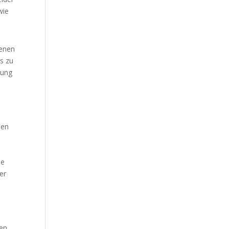
wie
fenen
s zu
lung
den
ne
er
ten