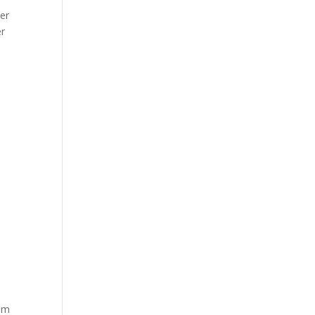
er
er
nem