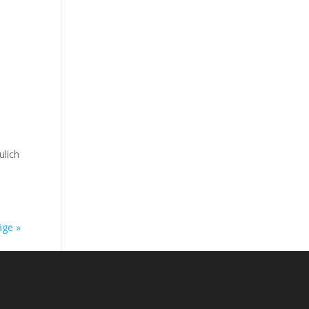
h
ulich
äge »