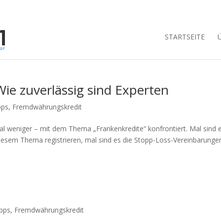
STARTSEITE
ie zuverlässig sind Experten
pps
,
Fremdwährungskredit
l weniger – mit dem Thema „Frankenkredite“ konfrontiert. Mal sind 
iesem Thema registrieren, mal sind es die Stopp-Loss-Vereinbarunge
ipps
,
Fremdwährungskredit